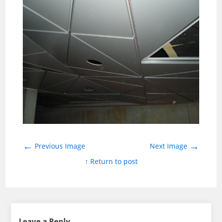
←
→
Previous Image
Next Image
↑ Return to post
Leave a Reply