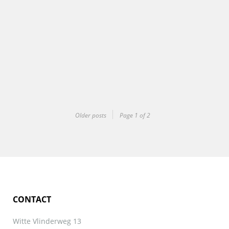
Older posts
Page 1 of 2
Deltion
Project Nieuwbouw Deltion College Opdrachtgever BAM
Utiliteitsbouw bv Omvang Ca 2.000 m2 houten wanden Ca 1.000…
CONTACT
Witte Vlinderweg 13