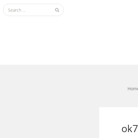
Search
for:
Hom
ok7