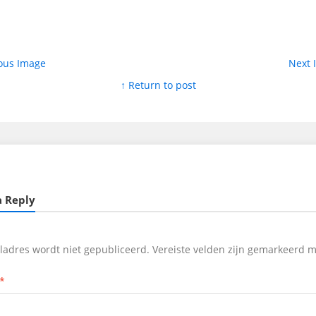
ous Image
Next
↑ Return to post
a Reply
iladres wordt niet gepubliceerd.
Vereiste velden zijn gemarkeerd 
*