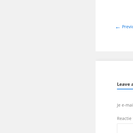
←
Previ
Leave 
Je e-ma
Reactie