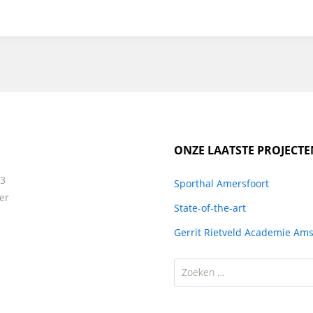
ONZE LAATSTE PROJECTE
13
Sporthal Amersfoort
er
State-of-the-art
Gerrit Rietveld Academie Am
Zoeken
naar: