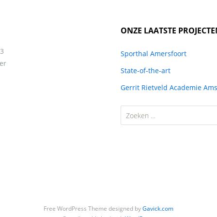
ONZE LAATSTE PROJECTE
13
Sporthal Amersfoort
er
State-of-the-art
Gerrit Rietveld Academie Am
Zoeken
naar:
Free WordPress Theme designed by
Gavick.com