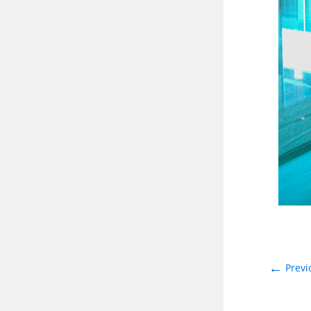
←
Previ