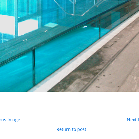
ous Image
Next
↑ Return to post