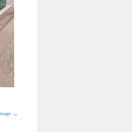
→
 Image