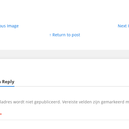
ous Image
Next
↑ Return to post
a Reply
iladres wordt niet gepubliceerd.
Vereiste velden zijn gemarkeerd 
*