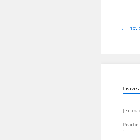
←
Previ
Leave 
Je e-ma
Reactie