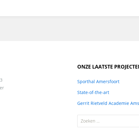
ONZE LAATSTE PROJECTE
13
Sporthal Amersfoort
er
State-of-the-art
Gerrit Rietveld Academie Am
Zoeken
naar: