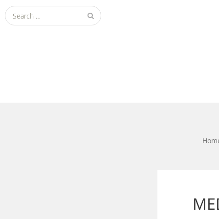
Search
for:
Hom
ME