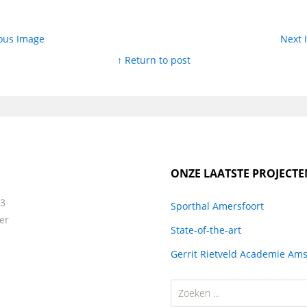
ous Image
Next
↑ Return to post
ONZE LAATSTE PROJECTE
13
Sporthal Amersfoort
er
State-of-the-art
Gerrit Rietveld Academie Am
Zoeken
naar: