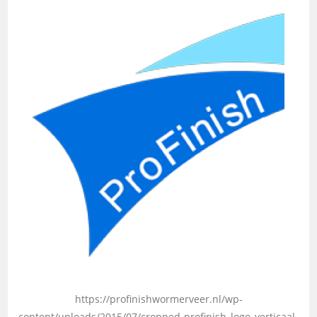
https://profinishwormerveer.nl/wp-
content/uploads/2015/07/cropped-profinish_logo_verticaal-