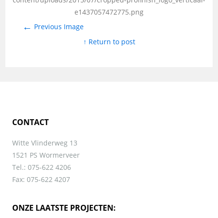
e1437057472775.png
←
Previous Image
↑ Return to post
CONTACT
Witte Vlinderweg 13
1521 PS Wormerveer
Tel.: 075-622 4206
Fax: 075-622 4207
ONZE LAATSTE PROJECTEN: