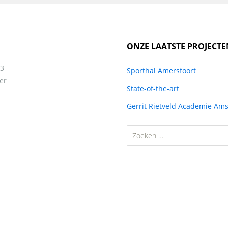
ONZE LAATSTE PROJECTE
13
Sporthal Amersfoort
er
State-of-the-art
Gerrit Rietveld Academie Am
Zoeken
naar: