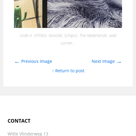
code n. H7060, Novotel, Schipol, The Nederlands, web
corner…
←
→
Previous Image
Next Image
↑ Return to post
CONTACT
Witte Vlinderweg 13