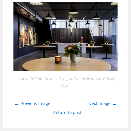
code n. H7060, Novotel, Schipol, The Nederlands, Galaxy
deck…
←
→
Previous Image
Next Image
↑ Return to post