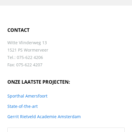
CONTACT
Witte Vlinderweg 13
1521 PS Wormerveer
Tel.: 075-622 4206
Fax: 075-622 4207
ONZE LAATSTE PROJECTEN:
Sporthal Amersfoort
State-of-the-art
Gerrit Rietveld Academie Amsterdam
Zoeken