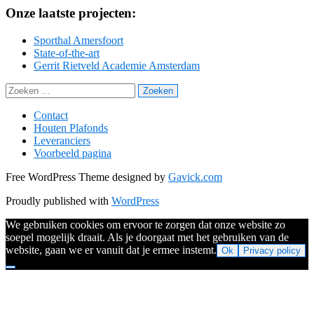
Onze laatste projecten:
Sporthal Amersfoort
State-of-the-art
Gerrit Rietveld Academie Amsterdam
Zoeken
naar:
Contact
Houten Plafonds
Leveranciers
Voorbeeld pagina
Free WordPress Theme designed by
Gavick.com
Proudly published with
WordPress
We gebruiken cookies om ervoor te zorgen dat onze website zo
soepel mogelijk draait. Als je doorgaat met het gebruiken van de
website, gaan we er vanuit dat je ermee instemt.
Ok
Privacy policy